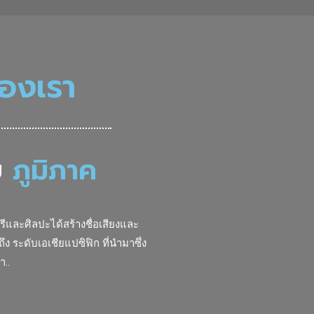
ของเรา
บ
ภูมิภาค
และศิลปะได้สร้างชื่อเสียงและ
ง ระดับเอเชียแปซิฟิก ที่นำมาซึ่ง
า..