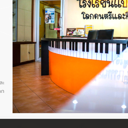
ละ
ลก