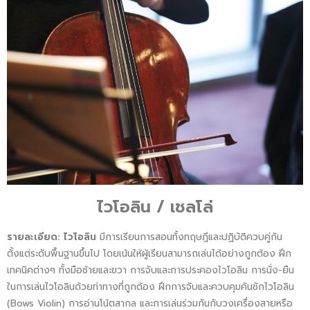
ไวโอลิน / เชลโล่
รายละเอียด:
ไวโอลิน
มีการเรียนการสอนทั้งทฤษฎีและปฏิบัติควบคู่กัน
ตั้งแต่ระดับพื้นฐานขึ้นไป โดยเน้นให้ผู้เรียนสามารถเล่นได้อย่างถูกต้อง ฝึก
เทคนิคต่างๆ ทั้งมือซ้ายและขวา การจับและการประคองไวโอลิน การนั่ง-ยืน
ในการเล่นไวโอลินด้วยท่าทางที่ถูกต้อง ฝึกการจับและควบคุมคันชักไวโอลิน
(Bows Violin) การอ่านโน้ตสากล และการเล่นร่วมกันกับวงเครื่องสายหรือ