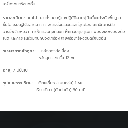
เครื่องดนตรีชนิดอื่น
รายละเอียด: เชลโล่
สอนทั้งทฤษฎีและปฏิบัติควบคู่กันตั้งแต่ระดับพื้นฐาน
ขึ้นไป​ เรียนรู้โน้ตสากล ท่าทางการนั่งเล่นเชลโล่ที่ถูกต้อง เทคนิคการฝึก
วางมือซ้าย-ขวา การฝึกควบคุมคันชัก ฝึกควบคุมคุณภาพของเสียงของตัว
โน้ต และการเล่นร่วมกันกับวงเครื่องสายหรือเครื่องดนตรีชนิดอื่น ​
ระยะเวลาหลักสูตร
:
– หลักสูตรต่อเนื่อง
– หลักสูตรระยะสั้น 12 ชม.
อายุ:
7 ปีขึ้นไป
รูปแบบการเรียน:
– เรียนเดี่ยว (แบบกลุ่ม) 1 ชม.
– เรียนเดี่ยว (ตัวต่อตัว) 30 นาที