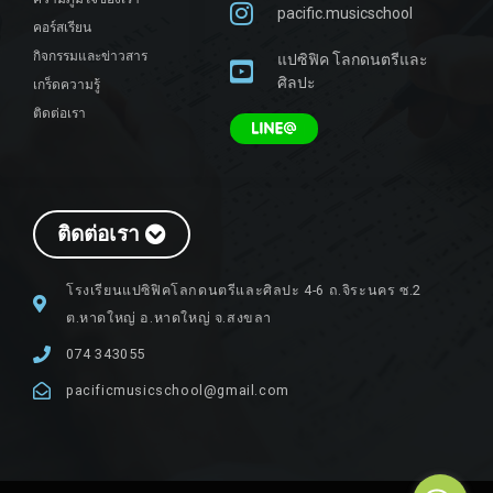
pacific.musicschool
คอร์สเรียน
กิจกรรมและข่าวสาร
แปซิฟิค โลกดนตรีและ
ศิลปะ
เกร็ดความรู้
ติดต่อเรา
ติดต่อเรา
โรงเรียนแปซิฟิคโลกดนตรีและศิลปะ 4-6 ถ.จิระนคร ซ.2
ต.หาดใหญ่ อ.หาดใหญ่ จ.สงขลา
074 343055
pacificmusicschool@gmail.com