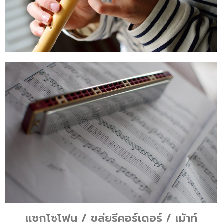
แซกโซโฟน / ขลุ่ยรีคอร์เดอร์ / เม้าท์