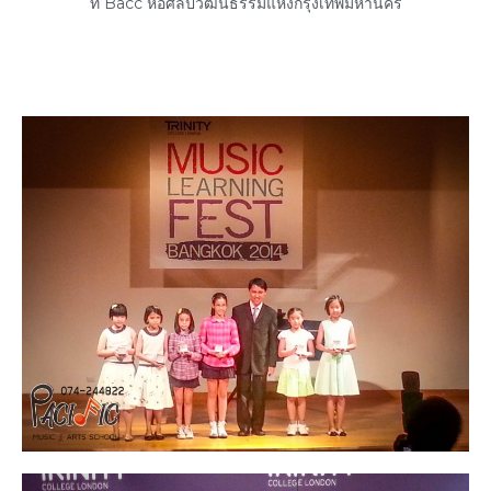
ที่ Bacc หอศิลปวัฒนธรรมแห่งกรุงเทพมหานคร