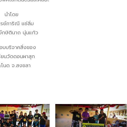
นำโดย
ย์ภาริณี แซ่ลิ่ม
์กษิตินาถ นุ่นแก้ว
อบบริจาคสิ่งของ
รียนวัดดอนผาสุก
ะโนด จ.สงขลา