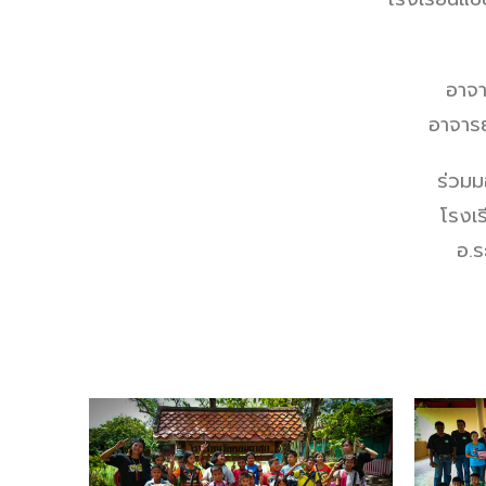
อาจาร
อาจารย
ร่วมม
โรงเ
อ.ร