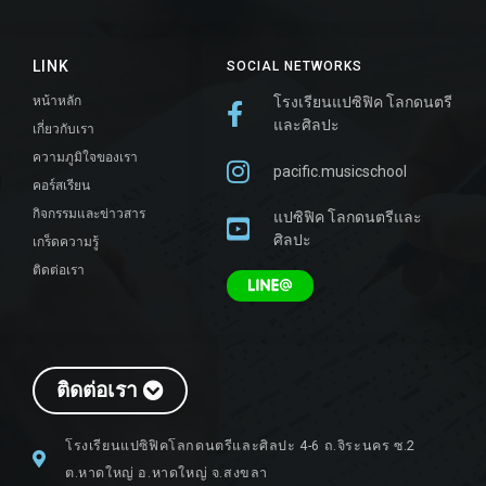
LINK
SOCIAL NETWORKS
หน้าหลัก
โรงเรียนแปซิฟิค โลกดนตรี
และศิลปะ
เกี่ยวกับเรา
ความภูมิใจของเรา
pacific.musicschool
คอร์สเรียน
กิจกรรมและข่าวสาร
แปซิฟิค โลกดนตรีและ
ศิลปะ
เกร็ดความรู้
ติดต่อเรา
ติดต่อเรา
โรงเรียนแปซิฟิคโลกดนตรีและศิลปะ 4-6 ถ.จิระนคร ซ.2
ต.หาดใหญ่ อ.หาดใหญ่ จ.สงขลา