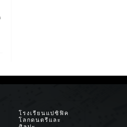
ร
โรงเรียนแปซิฟิค
โลกดนตรีและ
ศิลปะ