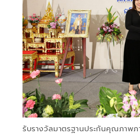
รับรางวัลมาตรฐานประกันคุณภาพภา