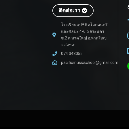
ติดต่อเรา
โรงเรียนแปซิฟิคโลกดนตรี
และศิลปะ 4-6 ถ.จิระนคร
ซ.2 ต.หาดใหญ่ อ.หาดใหญ่
จ.สงขลา
074 343055
pacificmusicschool@gmail.com