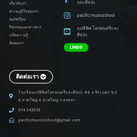
และศิลปะ
เกี่ยวกับเรา
ความภูมิใจของเรา
pacific.musicschool
คอร์สเรียน
กิจกรรมและข่าวสาร
แปซิฟิค โลกดนตรีและ
ศิลปะ
เกร็ดความรู้
ติดต่อเรา
ติดต่อเรา
โรงเรียนแปซิฟิคโลกดนตรีและศิลปะ 4-6 ถ.จิระนคร ซ.2
ต.หาดใหญ่ อ.หาดใหญ่ จ.สงขลา
074 343055
pacificmusicschool@gmail.com